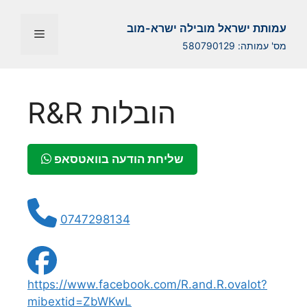
Перейти
к
עמותת ישראל מובילה ישרא-מוב
Меню
содержимому
מס' עמותה: 580790129
R&R הובלות
שליחת הודעה בוואטסאפ
0747298134
https://www.facebook.com/R.and.R.ovalot?
mibextid=ZbWKwL